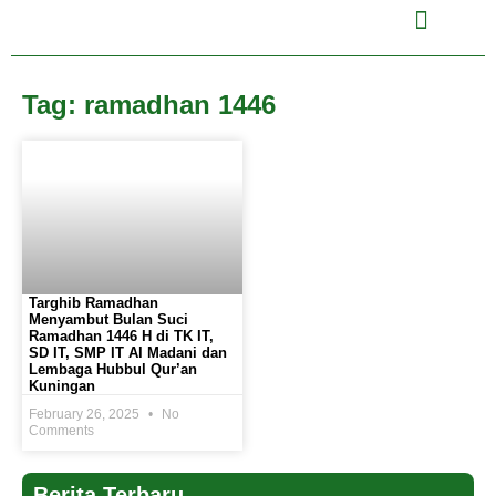
Tag: ramadhan 1446
Targhib Ramadhan
Menyambut Bulan Suci
Ramadhan 1446 H di TK IT,
SD IT, SMP IT Al Madani dan
Lembaga Hubbul Qur’an
Kuningan
February 26, 2025
No
Comments
Berita Terbaru