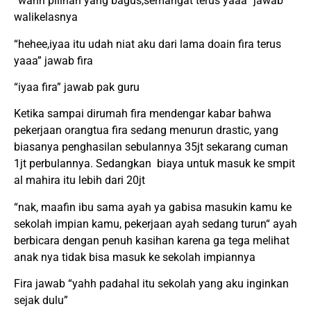
“wahh pilihan yang bagus,semangat terus yaaa” jawab
walikelasnya
“hehee,iyaa itu udah niat aku dari lama doain fira terus
yaaa” jawab fira
“iyaa fira” jawab pak guru
Ketika sampai dirumah fira mendengar kabar bahwa
pekerjaan orangtua fira sedang menurun drastic, yang
biasanya penghasilan sebulannya 35jt sekarang cuman
1jt perbulannya. Sedangkan biaya untuk masuk ke smpit
al mahira itu lebih dari 20jt
“nak, maafin ibu sama ayah ya gabisa masukin kamu ke
sekolah impian kamu, pekerjaan ayah sedang turun“ ayah
berbicara dengan penuh kasihan karena ga tega melihat
anak nya tidak bisa masuk ke sekolah impiannya
Fira jawab “yahh padahal itu sekolah yang aku inginkan
sejak dulu”