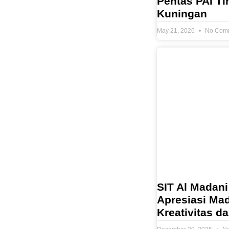
Pentas PAI T
Kuningan
May 21, 2026
No Com
SIT Al Madani
Apresiasi Ma
Kreativitas d